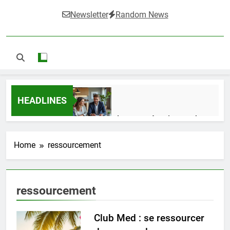
Newsletter
Random News
HEADLINES
Guide complet pour réussir un achat
LMNP d’occasion
2 Semaines Ago
Home
ressourcement
Ifdak : comprendre ses missions et son
ressourcement
impact dans le domaine médical
4 Mois Ago
Club Med : se ressourcer