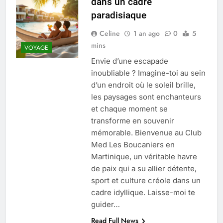
dans un cadre
Quel est le salaire de Myriam Seurat en
paradisiaque
2025 ?
4 Mois Ago
Celine
1 an ago
0
5
mins
VOYAGE
Envie d’une escapade
Okrami : comprendre ses
inoubliable ? Imagine-toi au sein
fonctionnalités clés et avantages
d’un endroit où le soleil brille,
4 Mois Ago
les paysages sont enchanteurs
et chaque moment se
transforme en souvenir
Découvrez notre test d’orientation
gratuit spécialement conçu pour
mémorable. Bienvenue au Club
collégiens et lycéens
Med Les Boucaniers en
4 Mois Ago
Martinique, un véritable havre
de paix qui a su allier détente,
sport et culture créole dans un
Liste complète des marques
rezoactif.com à connaître en 2025
cadre idyllique. Laisse-moi te
4 Mois Ago
guider…
Read Full News