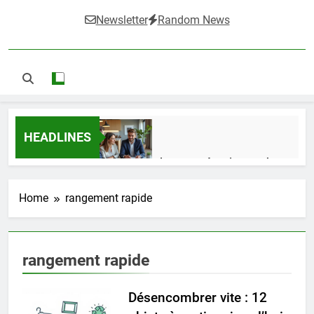
Newsletter
Random News
HEADLINES
Guide complet pour réussir un achat
LMNP d’occasion
1 Semaine Ago
Home
rangement rapide
Ifdak : comprendre ses missions et son
rangement rapide
impact dans le domaine médical
4 Mois Ago
Désencombrer vite : 12