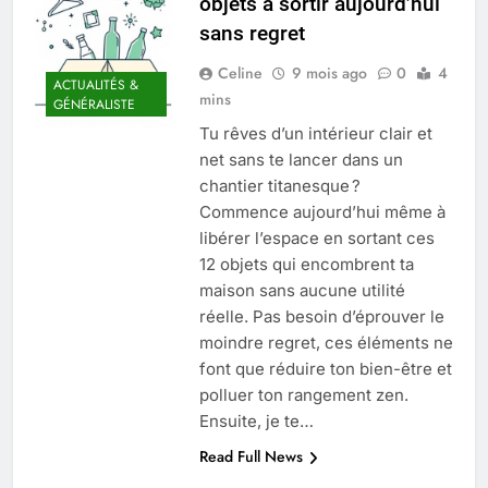
objets à sortir aujourd’hui
Quel est le salaire de Myriam Seurat en
sans regret
2025 ?
4 Mois Ago
Celine
9 mois ago
0
4
ACTUALITÉS &
mins
GÉNÉRALISTE
Tu rêves d’un intérieur clair et
Okrami : comprendre ses
net sans te lancer dans un
fonctionnalités clés et avantages
chantier titanesque ?
4 Mois Ago
Commence aujourd’hui même à
libérer l’espace en sortant ces
12 objets qui encombrent ta
Découvrez notre test d’orientation
gratuit spécialement conçu pour
maison sans aucune utilité
collégiens et lycéens
réelle. Pas besoin d’éprouver le
4 Mois Ago
moindre regret, ces éléments ne
font que réduire ton bien-être et
polluer ton rangement zen.
Liste complète des marques
rezoactif.com à connaître en 2025
Ensuite, je te…
4 Mois Ago
Read Full News