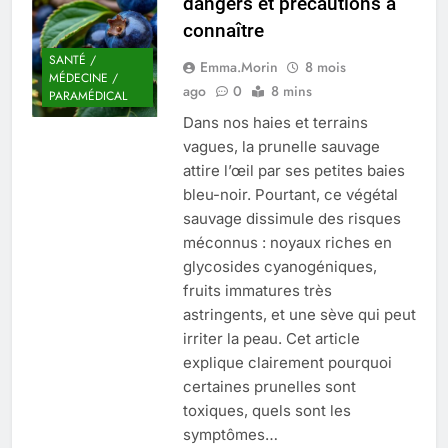
dangers et précautions à
Quel est le salaire de Myriam Seurat en
connaître
2025 ?
4 Mois Ago
SANTÉ /
Emma.Morin
8 mois
MÉDECINE /
ago
0
8 mins
PARAMÉDICAL
Dans nos haies et terrains
Okrami : comprendre ses
vagues, la prunelle sauvage
fonctionnalités clés et avantages
attire l’œil par ses petites baies
4 Mois Ago
bleu-noir. Pourtant, ce végétal
sauvage dissimule des risques
méconnus : noyaux riches en
Découvrez notre test d’orientation
gratuit spécialement conçu pour
glycosides cyanogéniques,
collégiens et lycéens
fruits immatures très
4 Mois Ago
astringents, et une sève qui peut
irriter la peau. Cet article
explique clairement pourquoi
Liste complète des marques
rezoactif.com à connaître en 2025
certaines prunelles sont
4 Mois Ago
toxiques, quels sont les
symptômes…