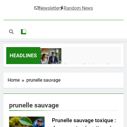
Newsletter
Random News
HEADLINES
Guide complet pour réussir un achat
LMNP d’occasion
2 Semaines Ago
Home
prunelle sauvage
Ifdak : comprendre ses missions et son
prunelle sauvage
impact dans le domaine médical
4 Mois Ago
Prunelle sauvage toxique :