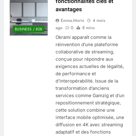
fonctionnalités clés et
Quel est le salaire de Myriam Seurat en
avantages
2025 ?
4 Mois Ago
Emma.Morin
4 mois
ago
0
8 mins
BUSINESS / B2B
Okrami apparaît comme la
Okrami : comprendre ses
réinvention d’une plateforme
fonctionnalités clés et avantages
collaborative de streaming,
4 Mois Ago
conçue pour répondre aux
exigences actuelles de légalité,
de performance et
Découvrez notre test d’orientation
gratuit spécialement conçu pour
d’interopérabilité. Issue de la
collégiens et lycéens
transformation d’anciens
4 Mois Ago
services comme Gamzig et d’un
repositionnement stratégique,
cette solution combine une
Liste complète des marques
rezoactif.com à connaître en 2025
interface mobile optimisée, une
4 Mois Ago
diffusion en 4K avec streaming
adaptatif et des fonctions