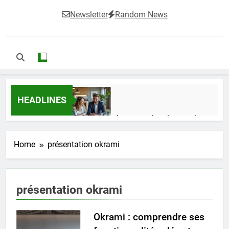
Newsletter
Random News
HEADLINES
Guide complet pour réussir un achat
LMNP d’occasion
1 Semaine Ago
Home
présentation okrami
Ifdak : comprendre ses missions et son
présentation okrami
impact dans le domaine médical
4 Mois Ago
Okrami : comprendre ses