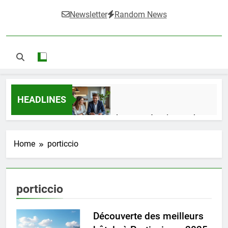
Newsletter
Random News
HEADLINES
Guide complet pour réussir un achat
LMNP d’occasion
1 Semaine Ago
Home
porticcio
Ifdak : comprendre ses missions et son
porticcio
impact dans le domaine médical
4 Mois Ago
Découverte des meilleurs