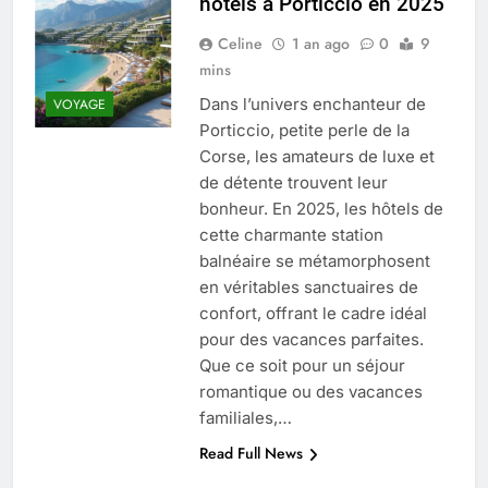
hôtels à Porticcio en 2025
Quel est le salaire de Myriam Seurat en
2025 ?
Celine
1 an ago
0
9
4 Mois Ago
mins
Dans l’univers enchanteur de
VOYAGE
Porticcio, petite perle de la
Okrami : comprendre ses
Corse, les amateurs de luxe et
fonctionnalités clés et avantages
de détente trouvent leur
4 Mois Ago
bonheur. En 2025, les hôtels de
cette charmante station
balnéaire se métamorphosent
Découvrez notre test d’orientation
en véritables sanctuaires de
gratuit spécialement conçu pour
collégiens et lycéens
confort, offrant le cadre idéal
4 Mois Ago
pour des vacances parfaites.
Que ce soit pour un séjour
romantique ou des vacances
Liste complète des marques
rezoactif.com à connaître en 2025
familiales,…
4 Mois Ago
Read Full News