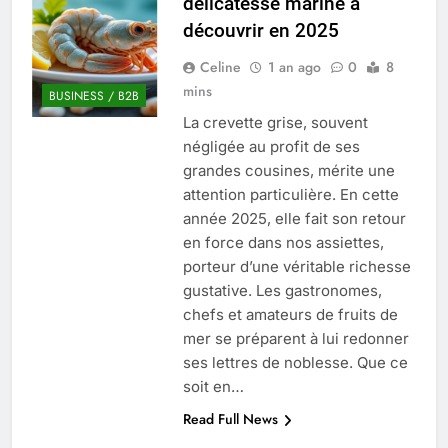
délicatesse marine à
Quel est le salaire de Myriam Seurat en
découvrir en 2025
2025 ?
4 Mois Ago
Celine
1 an ago
0
8
mins
BUSINESS / B2B
La crevette grise, souvent
Okrami : comprendre ses
négligée au profit de ses
fonctionnalités clés et avantages
grandes cousines, mérite une
4 Mois Ago
attention particulière. En cette
année 2025, elle fait son retour
en force dans nos assiettes,
Découvrez notre test d’orientation
gratuit spécialement conçu pour
porteur d’une véritable richesse
collégiens et lycéens
gustative. Les gastronomes,
4 Mois Ago
chefs et amateurs de fruits de
mer se préparent à lui redonner
ses lettres de noblesse. Que ce
Liste complète des marques
rezoactif.com à connaître en 2025
soit en…
4 Mois Ago
Read Full News