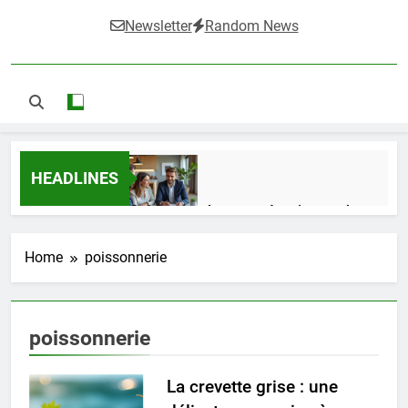
Newsletter
Random News
HEADLINES
Guide complet pour réussir un achat
LMNP d’occasion
1 Semaine Ago
Home
poissonnerie
Ifdak : comprendre ses missions et son
poissonnerie
impact dans le domaine médical
4 Mois Ago
La crevette grise : une