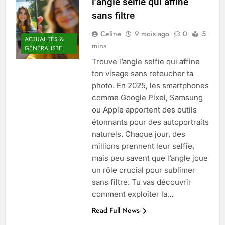
l’angle selfie qui affine
Quel est le salaire de Myriam Seurat en
sans filtre
2025 ?
4 Mois Ago
Celine
9 mois ago
0
5
ACTUALITÉS &
mins
GÉNÉRALISTE
Trouve l’angle selfie qui affine
Okrami : comprendre ses
ton visage sans retoucher ta
fonctionnalités clés et avantages
photo. En 2025, les smartphones
4 Mois Ago
comme Google Pixel, Samsung
ou Apple apportent des outils
étonnants pour des autoportraits
Découvrez notre test d’orientation
gratuit spécialement conçu pour
naturels. Chaque jour, des
collégiens et lycéens
millions prennent leur selfie,
4 Mois Ago
mais peu savent que l’angle joue
un rôle crucial pour sublimer
sans filtre. Tu vas découvrir
Liste complète des marques
rezoactif.com à connaître en 2025
comment exploiter la…
4 Mois Ago
Read Full News