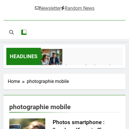
Newsletter
Random News
HEADLINES
Guide complet pour réussir un achat
LMNP d’occasion
2 Semaines Ago
Home
photographie mobile
Ifdak : comprendre ses missions et son
photographie mobile
impact dans le domaine médical
4 Mois Ago
Photos smartphone :