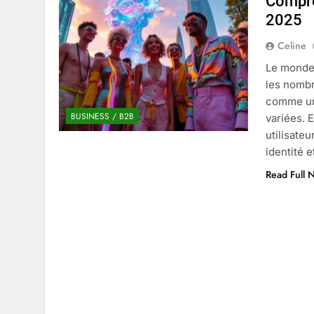
Compre
4 Mois Ago
2025
Celine
Liste complète des marques rez
Le monde 
4 Mois Ago
les nombr
comme un 
BUSINESS / B2B
variées. 
Quels sont les inconvénients de 
utilisate
5 Mois Ago
identité 
Read Full 
À partir de quel montant la CAF 
5 Mois Ago
Découvrir pourquoi des trous da
5 Mois Ago