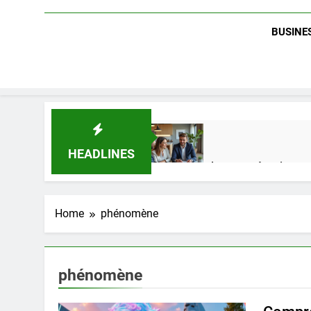
BUSINES
HEADLINES
Guide complet pour réussir un 
1 Semaine Ago
Home
phénomène
Quel est le salaire de Myriam S
4 Mois Ago
phénomène
Découvrez notre test d’orientati