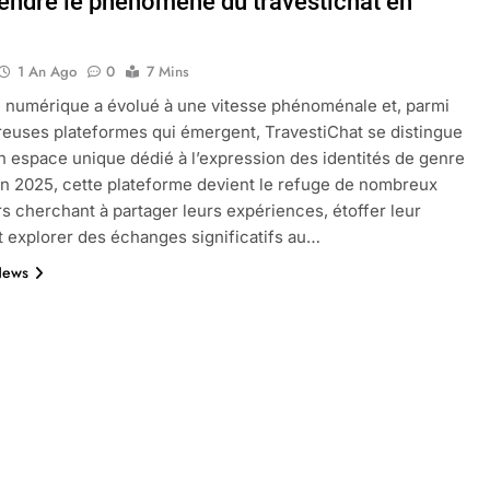
ndre le phénomène du travestichat en
1 An Ago
0
7 Mins
oactif.com à connaître en 2025
Tout savoir sur les impatiens de
numérique a évolué à une vitesse phénoménale et, parmi
5 Mois Ago
euses plateformes qui émergent, TravestiChat se distingue
espace unique dédié à l’expression des identités de genre
En 2025, cette plateforme devient le refuge de nombreux
l’eucalyptus gunnii pour votre jardin
urs cherchant à partager leurs expériences, étoffer leur
et explorer des échanges significatifs au…
News
porte plainte : comprendre les seuils à connaître
ns le jardin sans monticule apparaissent et comment les traite