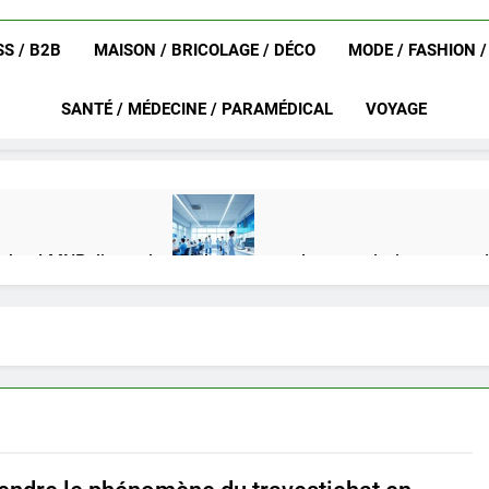
S / B2B
MAISON / BRICOLAGE / DÉCO
MODE / FASHION 
SANTÉ / MÉDECINE / PARAMÉDICAL
VOYAGE
achat LMNP d’occasion
Ifdak : comprendre ses missions et son
4 Mois Ago
eurat en 2025 ?
Okrami : comprendre ses fonctionnalités clés e
4 Mois Ago
on gratuit spécialement conçu pour collégiens et lycéens