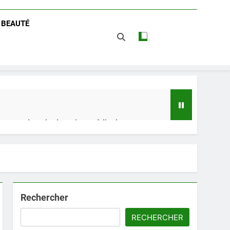
/ BEAUTÉ
 impact dans le domaine médical
t avantages
Rechercher
RECHERCHER