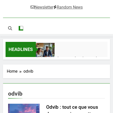
Newsletter
Random News
HEADLINES
Guide complet pour réussir un achat
LMNP d’occasion
1 Semaine Ago
Home
odvib
Ifdak : comprendre ses missions et son
odvib
impact dans le domaine médical
4 Mois Ago
Odvib : tout ce que vous