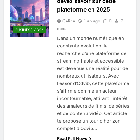
devez savoir sur cette
Quel est le salaire de Myriam Seurat en
plateforme en 2025
2025 ?
4 Mois Ago
Celine
1 an ago
0
7
mins
BUSINESS / B2B
Dans un monde numérique en
Okrami : comprendre ses
constante évolution, la
fonctionnalités clés et avantages
recherche d’une plateforme de
4 Mois Ago
streaming fiable et accessible
est devenue une réalité pour de
nombreux utilisateurs. Avec
Découvrez notre test d’orientation
gratuit spécialement conçu pour
l’essor d’Odvib, cette plateforme
collégiens et lycéens
s’affirme comme un acteur
4 Mois Ago
incontournable, attirant l’intérêt
des amateurs de films, de séries
et de contenu vidéo. Cet article
Liste complète des marques
rezoactif.com à connaître en 2025
te propose un tour d’horizon
4 Mois Ago
complet d’Odvib…
Read Full News