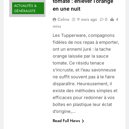
tomate : enlever l’orange
Quel est le salaire de Myriam Seurat en
ACTUALITÉS &
en une nuit
2025 ?
GÉNÉRALISTE
4 Mois Ago
Celine
9 mois ago
0
4
mins
Les Tupperware, compagnons
Okrami : comprendre ses
fidèles de nos repas à emporter,
fonctionnalités clés et avantages
ont un ennemi juré : la tache
4 Mois Ago
orange laissée par la sauce
tomate. Ce résidu tenace
s’incruste, et l’eau savonneuse
Découvrez notre test d’orientation
gratuit spécialement conçu pour
ne suffit souvent pas à le faire
collégiens et lycéens
disparaître. Heureusement, il
4 Mois Ago
existe des méthodes simples et
efficaces pour redonner à vos
boîtes en plastique leur éclat
Liste complète des marques
rezoactif.com à connaître en 2025
d’origine,…
4 Mois Ago
Read Full News