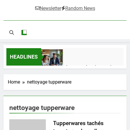
Newsletter
Random News
HEADLINES
Guide complet pour réussir un achat
LMNP d’occasion
2 Semaines Ago
Home
nettoyage tupperware
Ifdak : comprendre ses missions et son
nettoyage tupperware
impact dans le domaine médical
4 Mois Ago
Tupperwares tachés