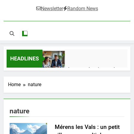
Newsletter
Random News
HEADLINES
Guide complet pour réussir un achat
LMNP d’occasion
1 Semaine Ago
Home
nature
Ifdak : comprendre ses missions et son
nature
impact dans le domaine médical
4 Mois Ago
Mérens les Vals : un petit