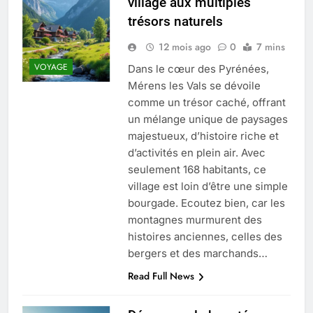
village aux multiples
Quel est le salaire de Myriam Seurat en
trésors naturels
2025 ?
4 Mois Ago
12 mois ago
0
7 mins
VOYAGE
Dans le cœur des Pyrénées,
Mérens les Vals se dévoile
Okrami : comprendre ses
comme un trésor caché, offrant
fonctionnalités clés et avantages
un mélange unique de paysages
4 Mois Ago
majestueux, d’histoire riche et
d’activités en plein air. Avec
seulement 168 habitants, ce
Découvrez notre test d’orientation
gratuit spécialement conçu pour
village est loin d’être une simple
collégiens et lycéens
bourgade. Ecoutez bien, car les
4 Mois Ago
montagnes murmurent des
histoires anciennes, celles des
bergers et des marchands…
Liste complète des marques
rezoactif.com à connaître en 2025
Read Full News
4 Mois Ago