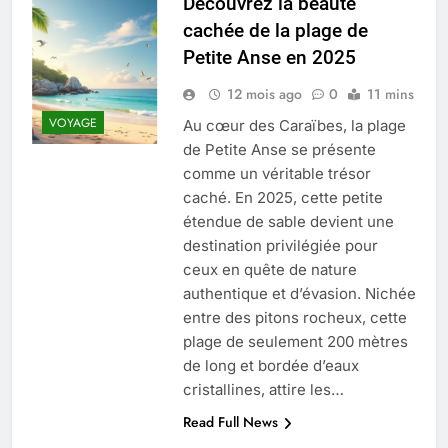
Découvrez la beauté
cachée de la plage de
Tout savoir sur les impatiens de
nouvelle guinée : culture et entretien
Petite Anse en 2025
5 Mois Ago
12 mois ago
0
11 mins
VOYAGE
Au cœur des Caraïbes, la plage
Quels sont les inconvénients de
de Petite Anse se présente
l’eucalyptus gunnii pour votre jardin
comme un véritable trésor
5 Mois Ago
caché. En 2025, cette petite
étendue de sable devient une
destination privilégiée pour
À partir de quel montant la CAF porte
ceux en quête de nature
plainte : comprendre les seuils à
authentique et d’évasion. Nichée
connaître
5 Mois Ago
entre des pitons rocheux, cette
plage de seulement 200 mètres
de long et bordée d’eaux
Découvrir pourquoi des trous dans le
cristallines, attire les…
jardin sans monticule apparaissent et
comment les traiter
Read Full News
5 Mois Ago