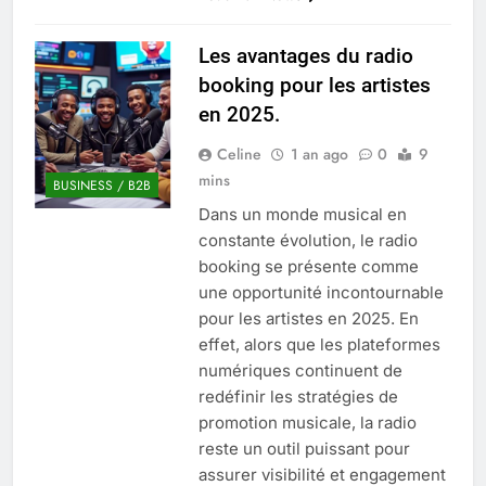
Tout savoir sur les impatiens de
Les avantages du radio
nouvelle guinée : culture et entretien
5 Mois Ago
booking pour les artistes
en 2025.
Celine
1 an ago
0
9
Quels sont les inconvénients de
mins
l’eucalyptus gunnii pour votre jardin
BUSINESS / B2B
5 Mois Ago
Dans un monde musical en
constante évolution, le radio
booking se présente comme
À partir de quel montant la CAF porte
une opportunité incontournable
plainte : comprendre les seuils à
pour les artistes en 2025. En
connaître
5 Mois Ago
effet, alors que les plateformes
numériques continuent de
redéfinir les stratégies de
Découvrir pourquoi des trous dans le
promotion musicale, la radio
jardin sans monticule apparaissent et
reste un outil puissant pour
comment les traiter
5 Mois Ago
assurer visibilité et engagement