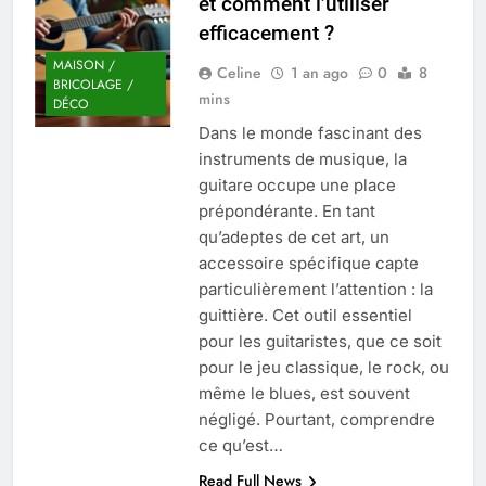
et comment l’utiliser
Quel est le salaire de Myriam Seurat en
efficacement ?
2025 ?
4 Mois Ago
MAISON /
Celine
1 an ago
0
8
BRICOLAGE /
mins
DÉCO
Dans le monde fascinant des
Okrami : comprendre ses
instruments de musique, la
fonctionnalités clés et avantages
guitare occupe une place
4 Mois Ago
prépondérante. En tant
qu’adeptes de cet art, un
accessoire spécifique capte
Découvrez notre test d’orientation
gratuit spécialement conçu pour
particulièrement l’attention : la
collégiens et lycéens
guittière. Cet outil essentiel
4 Mois Ago
pour les guitaristes, que ce soit
pour le jeu classique, le rock, ou
même le blues, est souvent
Liste complète des marques
rezoactif.com à connaître en 2025
négligé. Pourtant, comprendre
4 Mois Ago
ce qu’est…
Read Full News