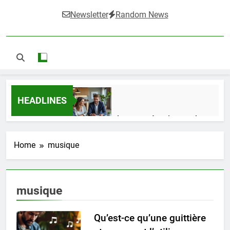
Newsletter
Random News
HEADLINES
Guide complet pour réussir un achat
LMNP d’occasion
1 Semaine Ago
Home
musique
Ifdak : comprendre ses missions et son
musique
impact dans le domaine médical
4 Mois Ago
Qu’est-ce qu’une guittière