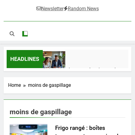
Newsletter
Random News
HEADLINES
Guide complet pour réussir un achat
LMNP d’occasion
2 Semaines Ago
Home
moins de gaspillage
Ifdak : comprendre ses missions et son
moins de gaspillage
impact dans le domaine médical
4 Mois Ago
Frigo rangé : boîtes