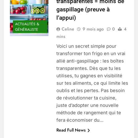
transparentes = moins de
Quel est le salaire de Myriam Seurat en
gaspillage (preuve à
2025 ?
l’appui)
4 Mois Ago
ACTUALITÉS &
Celine
9 mois ago
0
4
GÉNÉRALISTE
mins
Okrami : comprendre ses
Voici un secret simple pour
fonctionnalités clés et avantages
transformer ton frigo en un vrai
4 Mois Ago
allié anti-gaspillage : les boîtes
transparentes. Dès que tu les
utilises, tu gagnes en visibilité
Découvrez notre test d’orientation
gratuit spécialement conçu pour
sur tes aliments, ce qui limite les
collégiens et lycéens
4 Mois Ago
oublis et les pertes. Pas besoin
de révolutionner ta cuisine,
juste d’adopter une nouvelle
Liste complète des marques
méthode de rangement qui te
rezoactif.com à connaître en 2025
fera économiser du…
4 Mois Ago
Read Full News