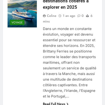
destinations côtières à
Quel est le salaire de Myriam Seurat en
explorer en 2025
2025 ?
4 Mois Ago
Celine
1 an ago
0
6
mins
VOYAGE
Dans un monde en constante
Okrami : comprendre ses
évolution, voyager est devenu
fonctionnalités clés et avantages
essentiel pour se ressourcer et
4 Mois Ago
étendre ses horizons. En 2025,
Brittany Ferries se positionne
comme le leader des transports
Découvrez notre test d’orientation
gratuit spécialement conçu pour
maritimes, offrant non
collégiens et lycéens
seulement un service de qualité
4 Mois Ago
à travers la Manche, mais aussi
une multitude de destinations
côtières captivantes. Entre
Liste complète des marques
rezoactif.com à connaître en 2025
l’Angleterre, l’Irlande, l’Espagne
4 Mois Ago
et le Portugal,…
Read Full News