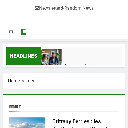
Newsletter
Random News
HEADLINES
Guide complet pour réussir un achat
LMNP d’occasion
1 Semaine Ago
Home
mer
Ifdak : comprendre ses missions et son
mer
impact dans le domaine médical
4 Mois Ago
Brittany Ferries : les