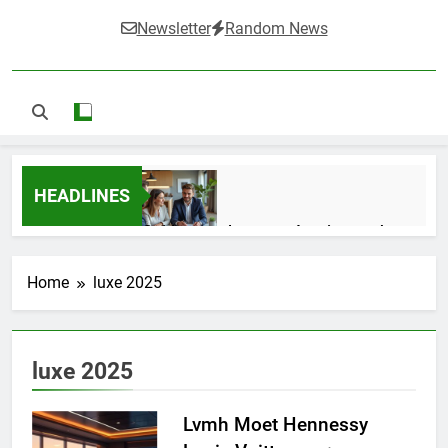
Newsletter
Random News
HEADLINES
Guide complet pour réussir un achat
LMNP d’occasion
1 Semaine Ago
Home
luxe 2025
Ifdak : comprendre ses missions et son
luxe 2025
impact dans le domaine médical
4 Mois Ago
Lvmh Moet Hennessy