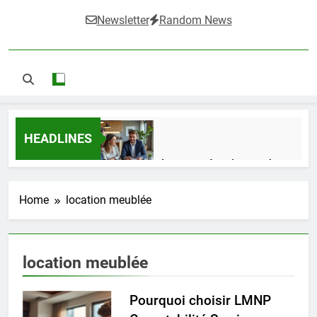
Newsletter
Random News
HEADLINES
Guide complet pour réussir un achat
LMNP d’occasion
1 Semaine Ago
Home
location meublée
Ifdak : comprendre ses missions et son
location meublée
impact dans le domaine médical
4 Mois Ago
Pourquoi choisir LMNP