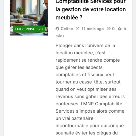
Comptabilité Services pour
Quel est le salaire de Myriam Seurat en
la gestion de votre location
2025 ?
meublée ?
4 Mois Ago
Celine
11 mois ago
0
6
ENTREPRISE B2B
mins
Okrami : comprendre ses
Plonger dans l’univers de la
fonctionnalités clés et avantages
location meublée, c’est
4 Mois Ago
rapidement se rendre compte
que gérer les aspects
comptables et fiscaux peut
Découvrez notre test d’orientation
gratuit spécialement conçu pour
tourner au casse-tête, surtout
collégiens et lycéens
4 Mois Ago
quand on veut optimiser ses
revenus sans gober des erreurs
coûteuses. LMNP Comptabilité
Liste complète des marques
Services s’impose alors comme
rezoactif.com à connaître en 2025
un vrai partenaire
4 Mois Ago
incontournable pour quiconque
souhaite éviter les pièges du