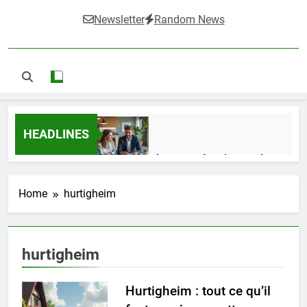
Newsletter
Random News
HEADLINES
Guide complet pour réussir un achat
LMNP d’occasion
2 Semaines Ago
Home
hurtigheim
Ifdak : comprendre ses missions et son
hurtigheim
impact dans le domaine médical
4 Mois Ago
Hurtigheim : tout ce qu’il