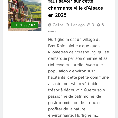
faut savoir sur cette
Quel est le salaire de Myriam Seurat en
charmante ville d’Alsace
2025 ?
en 2025
4 Mois Ago
Celine
1 an ago
0
8
BUSINESS / B2B
mins
Okrami : comprendre ses
Hurtigheim est un village du
fonctionnalités clés et avantages
Bas-Rhin, niché à quelques
4 Mois Ago
kilomètres de Strasbourg, qui se
démarque par son charme et sa
richesse culturelle. Avec une
Découvrez notre test d’orientation
gratuit spécialement conçu pour
population d’environ 1017
collégiens et lycéens
4 Mois Ago
habitants, cette petite commune
alsacienne est un véritable
trésor à découvrir. Que tu sois
Liste complète des marques
passionné de patrimoine, de
rezoactif.com à connaître en 2025
gastronomie, ou désireux de
4 Mois Ago
profiter de la nature
environnante, Hurtigheim…