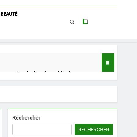
/ BEAUTÉ
 impact dans le domaine médical
t avantages
Rechercher
RECHERCHER