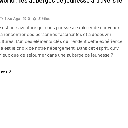
orld : les auberges de jeunesse à travers le
1 An Ago
0
5 Mins
oactif.com à connaître en 2025
Tout savoir sur les impatiens de
 est une aventure qui nous pousse à explorer de nouveaux
5 Mois Ago
 à rencontrer des personnes fascinantes et à découvrir
ultures. L’un des éléments clés qui rendent cette expérience
 est le choix de notre hébergement. Dans cet esprit, qu’y
l’eucalyptus gunnii pour votre jardin
 mieux que de séjourner dans une auberge de jeunesse ?
News
porte plainte : comprendre les seuils à connaître
ns le jardin sans monticule apparaissent et comment les traite