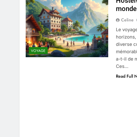
Hostelw
4 Mois Ago
monde
Celine
Liste complète des marques rez
Le voyage
4 Mois Ago
horizons,
diverse c
VOYAGE
mémorable
Quels sont les inconvénients de 
a-t-il de
5 Mois Ago
Ces…
Read Full 
À partir de quel montant la CAF 
5 Mois Ago
Découvrir pourquoi des trous da
5 Mois Ago