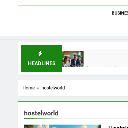
BUSINES
HEADLINES
Guide complet pour réussir un 
1 Semaine Ago
Home
hostelworld
Quel est le salaire de Myriam S
4 Mois Ago
hostelworld
Découvrez notre test d’orientati