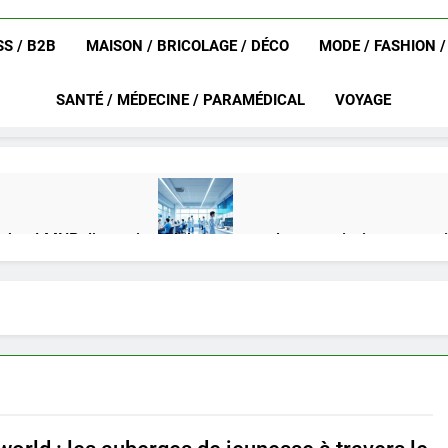
S / B2B
MAISON / BRICOLAGE / DÉCO
MODE / FASHION 
SANTÉ / MÉDECINE / PARAMÉDICAL
VOYAGE
achat LMNP d’occasion
Ifdak : comprendre ses missions et son
4 Mois Ago
eurat en 2025 ?
Okrami : comprendre ses fonctionnalités clés e
4 Mois Ago
on gratuit spécialement conçu pour collégiens et lycéens