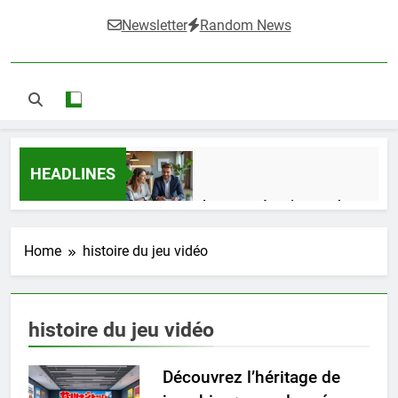
Newsletter
Random News
HEADLINES
Guide complet pour réussir un achat
LMNP d’occasion
1 Semaine Ago
Home
histoire du jeu vidéo
Ifdak : comprendre ses missions et son
histoire du jeu vidéo
impact dans le domaine médical
4 Mois Ago
Découvrez l’héritage de