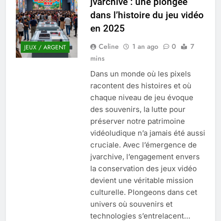
jvarchive : une plongée
Quel est le salaire de Myriam Seurat en
dans l’histoire du jeu vidéo
2025 ?
en 2025
4 Mois Ago
Celine
1 an ago
0
7
JEUX / ARGENT
mins
Okrami : comprendre ses
Dans un monde où les pixels
fonctionnalités clés et avantages
racontent des histoires et où
4 Mois Ago
chaque niveau de jeu évoque
des souvenirs, la lutte pour
préserver notre patrimoine
Découvrez notre test d’orientation
gratuit spécialement conçu pour
vidéoludique n’a jamais été aussi
collégiens et lycéens
4 Mois Ago
cruciale. Avec l’émergence de
jvarchive, l’engagement envers
la conservation des jeux vidéo
Liste complète des marques
devient une véritable mission
rezoactif.com à connaître en 2025
culturelle. Plongeons dans cet
4 Mois Ago
univers où souvenirs et
technologies s’entrelacent…