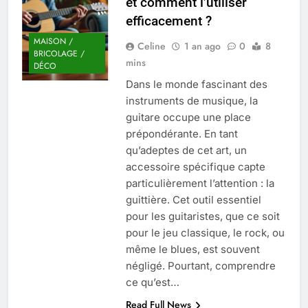
et comment l’utiliser
Quel est le salaire de Myriam Seurat en
efficacement ?
2025 ?
4 Mois Ago
MAISON /
Celine
1 an ago
0
8
BRICOLAGE /
mins
DÉCO
Dans le monde fascinant des
Okrami : comprendre ses
instruments de musique, la
fonctionnalités clés et avantages
guitare occupe une place
4 Mois Ago
prépondérante. En tant
qu’adeptes de cet art, un
accessoire spécifique capte
Découvrez notre test d’orientation
gratuit spécialement conçu pour
particulièrement l’attention : la
collégiens et lycéens
guittière. Cet outil essentiel
4 Mois Ago
pour les guitaristes, que ce soit
pour le jeu classique, le rock, ou
même le blues, est souvent
Liste complète des marques
rezoactif.com à connaître en 2025
négligé. Pourtant, comprendre
4 Mois Ago
ce qu’est…
Read Full News