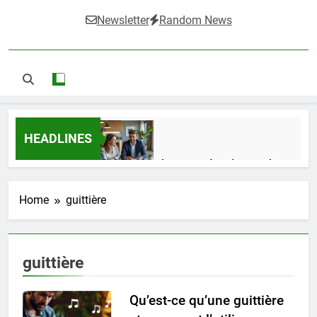
Newsletter
Random News
HEADLINES
Guide complet pour réussir un achat
LMNP d’occasion
1 Semaine Ago
Home
guittière
Ifdak : comprendre ses missions et son
guittière
impact dans le domaine médical
4 Mois Ago
Qu’est-ce qu’une guittière