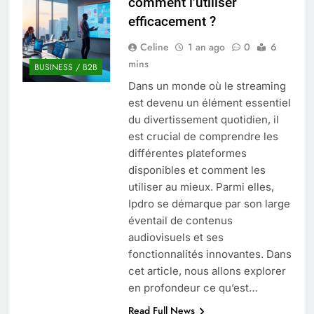
comment l’utiliser
Quel est le salaire de Myriam Seurat en
efficacement ?
2025 ?
4 Mois Ago
Celine
1 an ago
0
6
mins
BUSINESS / B2B
Dans un monde où le streaming
Okrami : comprendre ses
est devenu un élément essentiel
fonctionnalités clés et avantages
du divertissement quotidien, il
4 Mois Ago
est crucial de comprendre les
différentes plateformes
disponibles et comment les
Découvrez notre test d’orientation
gratuit spécialement conçu pour
utiliser au mieux. Parmi elles,
collégiens et lycéens
Ipdro se démarque par son large
4 Mois Ago
éventail de contenus
audiovisuels et ses
fonctionnalités innovantes. Dans
Liste complète des marques
rezoactif.com à connaître en 2025
cet article, nous allons explorer
4 Mois Ago
en profondeur ce qu’est…
Read Full News