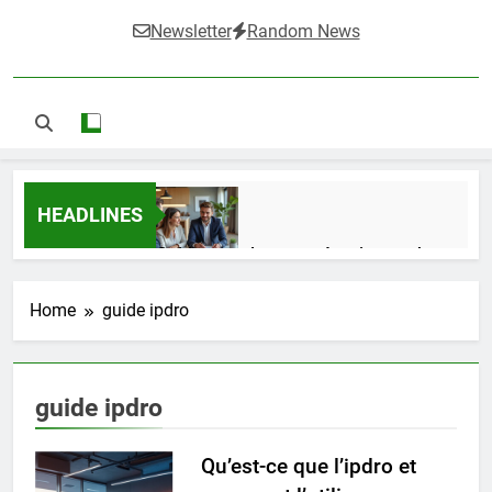
Newsletter
Random News
HEADLINES
Guide complet pour réussir un achat
LMNP d’occasion
1 Semaine Ago
Home
guide ipdro
Ifdak : comprendre ses missions et son
guide ipdro
impact dans le domaine médical
4 Mois Ago
Qu’est-ce que l’ipdro et