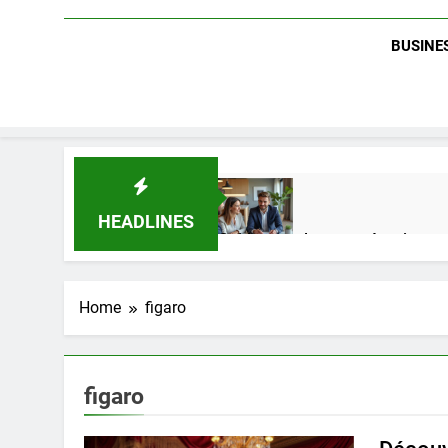
BUSINES
HEADLINES
Guide complet pour réussir un 
2 Semaines Ago
Home
figaro
Quel est le salaire de Myriam S
4 Mois Ago
figaro
Découvrez notre test d’orientati