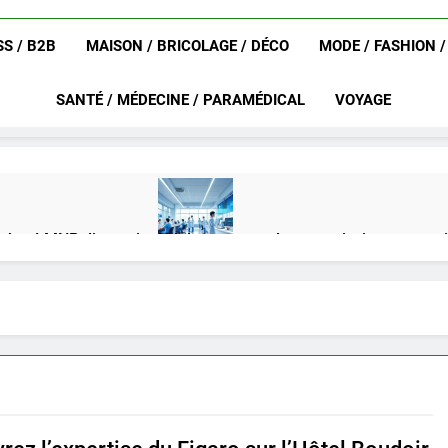
S / B2B
MAISON / BRICOLAGE / DÉCO
MODE / FASHION 
SANTÉ / MÉDECINE / PARAMÉDICAL
VOYAGE
achat LMNP d’occasion
Ifdak : comprendre ses missions et son
4 Mois Ago
eurat en 2025 ?
Okrami : comprendre ses fonctionnalités clés e
4 Mois Ago
on gratuit spécialement conçu pour collégiens et lycéens