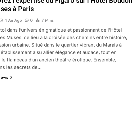
ez l’expertise du Figaro sur l’Hôtel Boudoir
ses à Paris
1 An Ago
0
7 Mins
oactif.com à connaître en 2025
Tout savoir sur les impatiens de
oi dans l’univers énigmatique et passionnant de l’Hôtel
5 Mois Ago
es Muses, ce lieu à la croisée des chemins entre histoire,
vasion urbaine. Situé dans le quartier vibrant du Marais à
t établissement a su allier élégance et audace, tout en
l’eucalyptus gunnii pour votre jardin
 le flambeau d’un ancien théâtre érotique. Ensemble,
ns les secrets de…
News
porte plainte : comprendre les seuils à connaître
ns le jardin sans monticule apparaissent et comment les traite