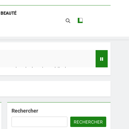
/ BEAUTÉ
 impact dans le domaine médical
t avantages
Rechercher
RECHERCHER