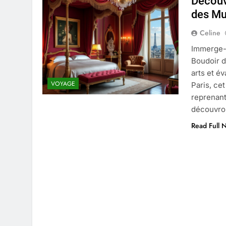
Découvr
4 Mois Ago
des Mu
Celine
Liste complète des marques rez
Immerge-t
4 Mois Ago
Boudoir d
arts et é
VOYAGE
Paris, ce
Quels sont les inconvénients de 
reprenant
5 Mois Ago
découvro
Read Full 
À partir de quel montant la CAF 
5 Mois Ago
Découvrir pourquoi des trous da
5 Mois Ago