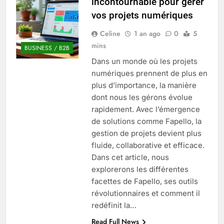
incontournable pour gérer
Quel est le salaire de Myriam Seurat en
vos projets numériques
2025 ?
4 Mois Ago
Celine
1 an ago
0
5
mins
BUSINESS / B2B
Dans un monde où les projets
Okrami : comprendre ses
numériques prennent de plus en
fonctionnalités clés et avantages
plus d’importance, la manière
4 Mois Ago
dont nous les gérons évolue
rapidement. Avec l’émergence
de solutions comme Fapello, la
Découvrez notre test d’orientation
gratuit spécialement conçu pour
gestion de projets devient plus
collégiens et lycéens
fluide, collaborative et efficace.
4 Mois Ago
Dans cet article, nous
explorerons les différentes
facettes de Fapello, ses outils
Liste complète des marques
rezoactif.com à connaître en 2025
révolutionnaires et comment il
4 Mois Ago
redéfinit la…
Read Full News