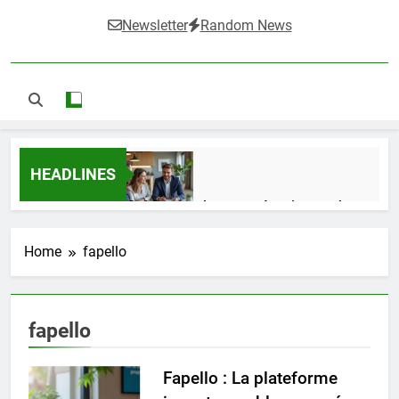
Newsletter
Random News
HEADLINES
Guide complet pour réussir un achat
LMNP d’occasion
1 Semaine Ago
Home
fapello
Ifdak : comprendre ses missions et son
fapello
impact dans le domaine médical
4 Mois Ago
Fapello : La plateforme