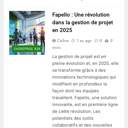
Tout savoir sur les impatiens de
Fapello : Une révolution
nouvelle guinée : culture et entretien
5 Mois Ago
dans la gestion de projet
en 2025
Celine
1 an ago
0
9
Quels sont les inconvénients de
mins
l’eucalyptus gunnii pour votre jardin
ENTREPRISE B2B
5 Mois Ago
La gestion de projet est en
pleine évolution et, en 2025, elle
se transforme grâce à des
À partir de quel montant la CAF porte
innovations technologiques qui
plainte : comprendre les seuils à
modifient en profondeur la
connaître
5 Mois Ago
façon dont les équipes
travaillent. Fapello, une solution
innovante, est en première ligne
Découvrir pourquoi des trous dans le
de cette révolution. Les
jardin sans monticule apparaissent et
potentiels des outils
comment les traiter
5 Mois Ago
collaboratifs et des nouvelles