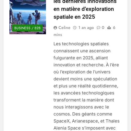
les dernières innovations
Quel est le salaire de Myriam Seurat en
en matière d’exploration
2025 ?
spatiale en 2025
4 Mois Ago
Celine
1 an ago
0
6
BUSINESS / B2B
mins
Okrami : comprendre ses
Les technologies spatiales
fonctionnalités clés et avantages
connaissent une ascension
4 Mois Ago
fulgurante en 2025, alliant
innovation et recherche. À l’ère
où l’exploration de l’univers
Découvrez notre test d’orientation
gratuit spécialement conçu pour
devient moins une spéculation
collégiens et lycéens
4 Mois Ago
et plus une réalité quotidienne,
les avancées technologiques
transforment la manière dont
Liste complète des marques
nous interagissons avec le
rezoactif.com à connaître en 2025
cosmos. Des géants comme
4 Mois Ago
SpaceX, Arianespace, et Thales
Alenia Space s’imposent avec