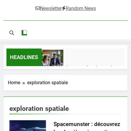
Newsletter
Random News
HEADLINES
Guide complet pour réussir un achat
LMNP d’occasion
1 Semaine Ago
Home
exploration spatiale
Ifdak : comprendre ses missions et son
exploration spatiale
impact dans le domaine médical
4 Mois Ago
Spacemunster : découvrez