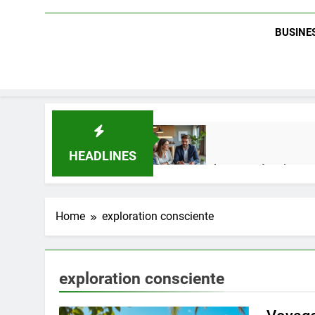
BUSINES
HEADLINES
Guide complet pour réussir un 
2 Semaines Ago
Home
exploration consciente
Quel est le salaire de Myriam S
4 Mois Ago
exploration consciente
Découvrez notre test d’orientati