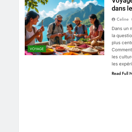
Voyage
4 Mois Ago
dans l
Celine
Liste complète des marques rez
Dans un m
4 Mois Ago
la questi
plus cent
VOYAGE
Comment 
Quels sont les inconvénients de 
les cultu
5 Mois Ago
les expé
Read Full 
À partir de quel montant la CAF 
5 Mois Ago
Découvrir pourquoi des trous da
5 Mois Ago