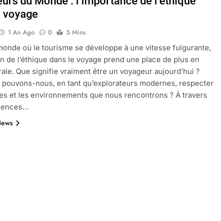
urs du Monde : l’importance de l’éthique
e voyage
1 An Ago
0
5 Mins
oactif.com à connaître en 2025
Tout savoir sur les impatiens de
onde où le tourisme se développe à une vitesse fulgurante,
5 Mois Ago
on de l’éthique dans le voyage prend une place de plus en
rale. Que signifie vraiment être un voyageur aujourd’hui ?
pouvons-nous, en tant qu’explorateurs modernes, respecter
l’eucalyptus gunnii pour votre jardin
res et les environnements que nous rencontrons ? À travers
riences…
News
porte plainte : comprendre les seuils à connaître
ns le jardin sans monticule apparaissent et comment les traite