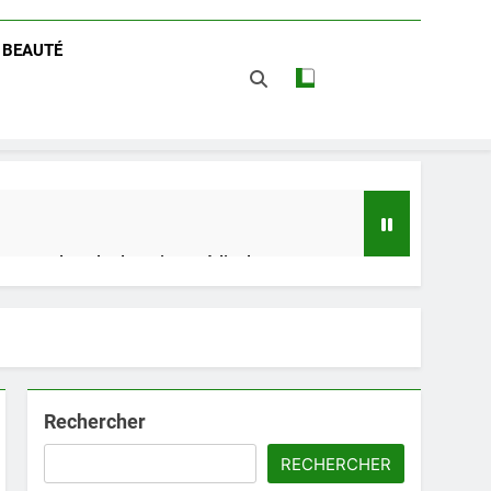
/ BEAUTÉ
 impact dans le domaine médical
t avantages
Rechercher
RECHERCHER