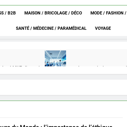
S / B2B
MAISON / BRICOLAGE / DÉCO
MODE / FASHION 
SANTÉ / MÉDECINE / PARAMÉDICAL
VOYAGE
achat LMNP d’occasion
Ifdak : comprendre ses missions et son
4 Mois Ago
eurat en 2025 ?
Okrami : comprendre ses fonctionnalités clés e
4 Mois Ago
on gratuit spécialement conçu pour collégiens et lycéens