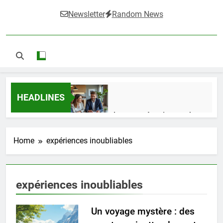
Newsletter
Random News
HEADLINES
Guide complet pour réussir un achat
LMNP d’occasion
1 Semaine Ago
Home
expériences inoubliables
Ifdak : comprendre ses missions et son
expériences inoubliables
impact dans le domaine médical
4 Mois Ago
Un voyage mystère : des