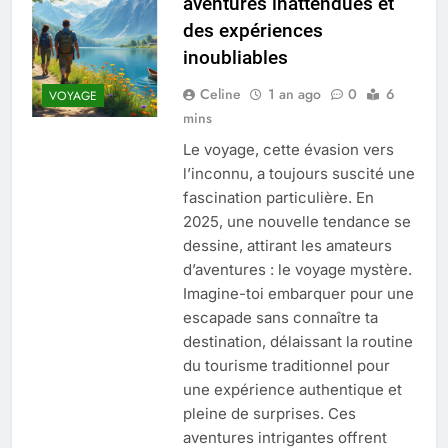
aventures inattendues et
Quel est le salaire de Myriam Seurat en
des expériences
2025 ?
inoubliables
4 Mois Ago
Celine
1 an ago
0
6
VOYAGE
mins
Okrami : comprendre ses
Le voyage, cette évasion vers
fonctionnalités clés et avantages
l’inconnu, a toujours suscité une
4 Mois Ago
fascination particulière. En
2025, une nouvelle tendance se
dessine, attirant les amateurs
Découvrez notre test d’orientation
gratuit spécialement conçu pour
d’aventures : le voyage mystère.
collégiens et lycéens
4 Mois Ago
Imagine-toi embarquer pour une
escapade sans connaître ta
destination, délaissant la routine
Liste complète des marques
du tourisme traditionnel pour
rezoactif.com à connaître en 2025
une expérience authentique et
4 Mois Ago
pleine de surprises. Ces
aventures intrigantes offrent