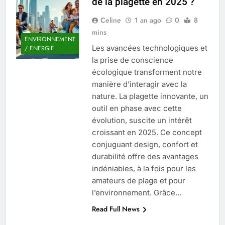
de la plagette en 2025 ?
Quel est le salaire de Myriam Seurat en
2025 ?
Celine
1 an ago
0
8
4 Mois Ago
mins
ENVIRONNEMENT
Les avancées technologiques et
/ ENERGIE
la prise de conscience
Okrami : comprendre ses
écologique transforment notre
fonctionnalités clés et avantages
manière d’interagir avec la
4 Mois Ago
nature. La plagette innovante, un
outil en phase avec cette
évolution, suscite un intérêt
Découvrez notre test d’orientation
croissant en 2025. Ce concept
gratuit spécialement conçu pour
collégiens et lycéens
conjuguant design, confort et
4 Mois Ago
durabilité offre des avantages
indéniables, à la fois pour les
amateurs de plage et pour
Liste complète des marques
rezoactif.com à connaître en 2025
l’environnement. Grâce…
4 Mois Ago
Read Full News