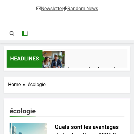
Newsletter
Random News
HEADLINES
Guide complet pour réussir un achat
LMNP d’occasion
2 Semaines Ago
Home
écologie
Ifdak : comprendre ses missions et son
écologie
impact dans le domaine médical
4 Mois Ago
Quels sont les avantages