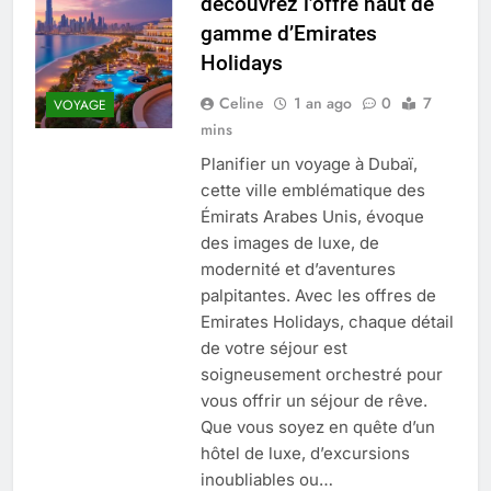
découvrez l’offre haut de
Quel est le salaire de Myriam Seurat en
gamme d’Emirates
2025 ?
Holidays
4 Mois Ago
Celine
1 an ago
0
7
VOYAGE
mins
Okrami : comprendre ses
Planifier un voyage à Dubaï,
fonctionnalités clés et avantages
cette ville emblématique des
4 Mois Ago
Émirats Arabes Unis, évoque
des images de luxe, de
modernité et d’aventures
Découvrez notre test d’orientation
gratuit spécialement conçu pour
palpitantes. Avec les offres de
collégiens et lycéens
4 Mois Ago
Emirates Holidays, chaque détail
de votre séjour est
soigneusement orchestré pour
Liste complète des marques
vous offrir un séjour de rêve.
rezoactif.com à connaître en 2025
Que vous soyez en quête d’un
4 Mois Ago
hôtel de luxe, d’excursions
inoubliables ou…