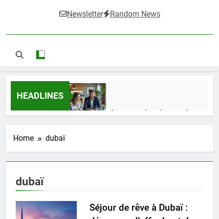
Newsletter
Random News
HEADLINES
Guide complet pour réussir un achat
LMNP d’occasion
2 Semaines Ago
Home
dubaï
Ifdak : comprendre ses missions et son
dubaï
impact dans le domaine médical
4 Mois Ago
Séjour de rêve à Dubaï :