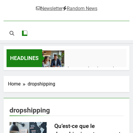
Newsletter
Random News
HEADLINES
Guide complet pour réussir un achat
LMNP d’occasion
2 Semaines Ago
Home
dropshipping
Ifdak : comprendre ses missions et son
dropshipping
impact dans le domaine médical
4 Mois Ago
Qu’est-ce que le