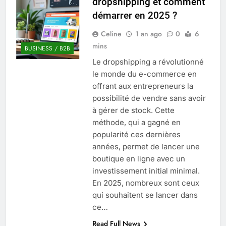
dropshipping et comment
Quel est le salaire de Myriam Seurat en
démarrer en 2025 ?
2025 ?
4 Mois Ago
Celine
1 an ago
0
6
mins
BUSINESS / B2B
Le dropshipping a révolutionné
Okrami : comprendre ses
le monde du e-commerce en
fonctionnalités clés et avantages
offrant aux entrepreneurs la
4 Mois Ago
possibilité de vendre sans avoir
à gérer de stock. Cette
méthode, qui a gagné en
Découvrez notre test d’orientation
gratuit spécialement conçu pour
popularité ces dernières
collégiens et lycéens
années, permet de lancer une
4 Mois Ago
boutique en ligne avec un
investissement initial minimal.
En 2025, nombreux sont ceux
Liste complète des marques
rezoactif.com à connaître en 2025
qui souhaitent se lancer dans
4 Mois Ago
ce…
Read Full News