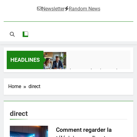
Newsletter
Random News
HEADLINES
Guide complet pour réussir un achat
LMNP d’occasion
2 Semaines Ago
Home
direct
Ifdak : comprendre ses missions et son
direct
impact dans le domaine médical
4 Mois Ago
Comment regarder la