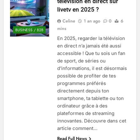
télévision en direct sur
Quel est le salaire de Myriam Seurat en
livetv en 2025 ?
2025 ?
4 Mois Ago
Celine
1 an ago
0
6
mins
BUSINESS / B2B
En 2025, regarder la télévision
Okrami : comprendre ses
en direct n’a jamais été aussi
fonctionnalités clés et avantages
accessible ! Que tu sois un fan
4 Mois Ago
de sport, de séries ou
d’informations, il est désormais
possible de profiter de tes
Découvrez notre test d’orientation
gratuit spécialement conçu pour
programmes préférés
collégiens et lycéens
directement depuis ton
4 Mois Ago
smartphone, ta tablette ou ton
ordinateur grâce à des
plateformes de streaming
Liste complète des marques
rezoactif.com à connaître en 2025
innovantes. Découvre dans cet
4 Mois Ago
article comment…
Read Full News