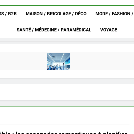
S / B2B
MAISON / BRICOLAGE / DÉCO
MODE / FASHION 
SANTÉ / MÉDECINE / PARAMÉDICAL
VOYAGE
achat LMNP d’occasion
Ifdak : comprendre ses missions et son
4 Mois Ago
eurat en 2025 ?
Okrami : comprendre ses fonctionnalités clés e
4 Mois Ago
on gratuit spécialement conçu pour collégiens et lycéens