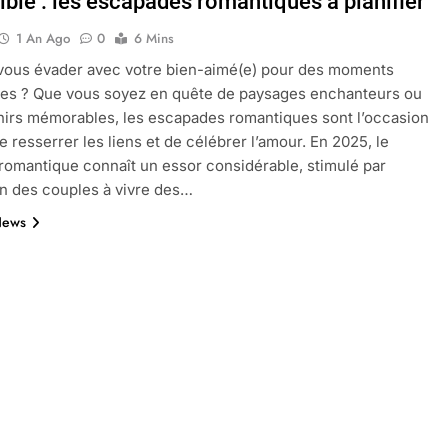
tible : les escapades romantiques à planifier
1 An Ago
0
6 Mins
vous évader avec votre bien-aimé(e) pour des moments
oactif.com à connaître en 2025
Tout savoir sur les impatiens de
les ? Que vous soyez en quête de paysages enchanteurs ou
5 Mois Ago
irs mémorables, les escapades romantiques sont l’occasion
e resserrer les liens et de célébrer l’amour. En 2025, le
romantique connaît un essor considérable, stimulé par
l’eucalyptus gunnii pour votre jardin
ion des couples à vivre des…
News
porte plainte : comprendre les seuils à connaître
ns le jardin sans monticule apparaissent et comment les traite