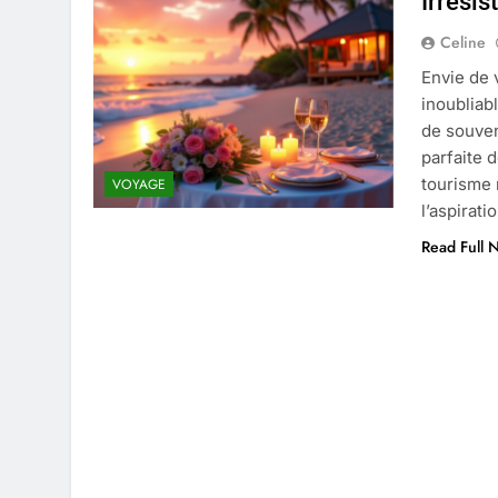
Irresis
4 Mois Ago
Celine
Envie de 
Liste complète des marques rez
inoubliab
4 Mois Ago
de souven
parfaite d
tourisme 
VOYAGE
Quels sont les inconvénients de 
l’aspirat
5 Mois Ago
Read Full 
À partir de quel montant la CAF 
5 Mois Ago
Découvrir pourquoi des trous da
5 Mois Ago