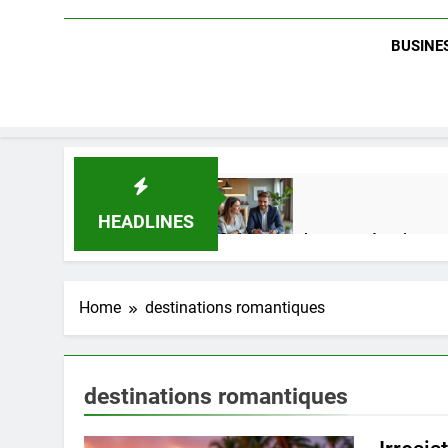
BUSINES
HEADLINES
Guide complet pour réussir un 
1 Semaine Ago
Home
destinations romantiques
Quel est le salaire de Myriam S
4 Mois Ago
destinations romantiques
Découvrez notre test d’orientati