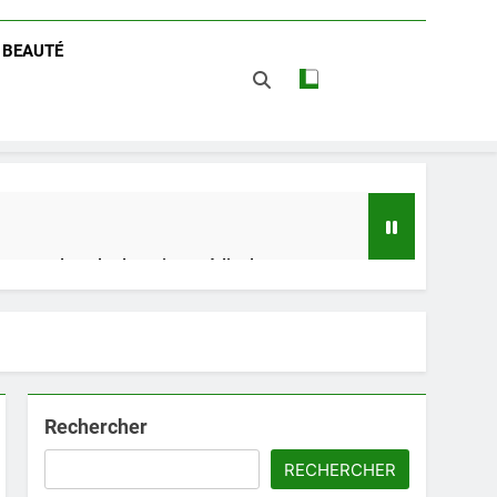
/ BEAUTÉ
 impact dans le domaine médical
t avantages
Rechercher
RECHERCHER