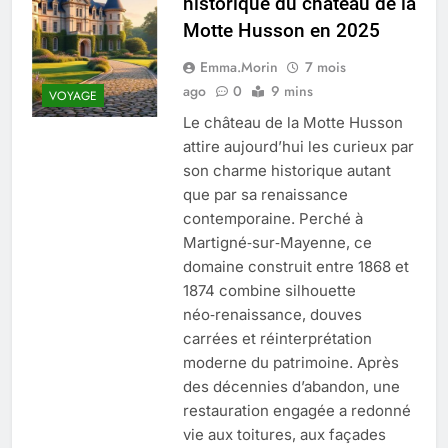
historique du château de la
Quel est le salaire de Myriam Seurat en
Motte Husson en 2025
2025 ?
4 Mois Ago
Emma.Morin
7 mois
ago
0
9 mins
VOYAGE
Le château de la Motte Husson
Okrami : comprendre ses
attire aujourd’hui les curieux par
fonctionnalités clés et avantages
son charme historique autant
4 Mois Ago
que par sa renaissance
contemporaine. Perché à
Martigné‑sur‑Mayenne, ce
Découvrez notre test d’orientation
gratuit spécialement conçu pour
domaine construit entre 1868 et
collégiens et lycéens
1874 combine silhouette
4 Mois Ago
néo‑renaissance, douves
carrées et réinterprétation
moderne du patrimoine. Après
Liste complète des marques
rezoactif.com à connaître en 2025
des décennies d’abandon, une
4 Mois Ago
restauration engagée a redonné
vie aux toitures, aux façades