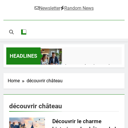
Newsletter
Random News
HEADLINES
Guide complet pour réussir un achat
LMNP d’occasion
1 Semaine Ago
Home
découvrir château
Ifdak : comprendre ses missions et son
découvrir château
impact dans le domaine médical
4 Mois Ago
Découvrir le charme