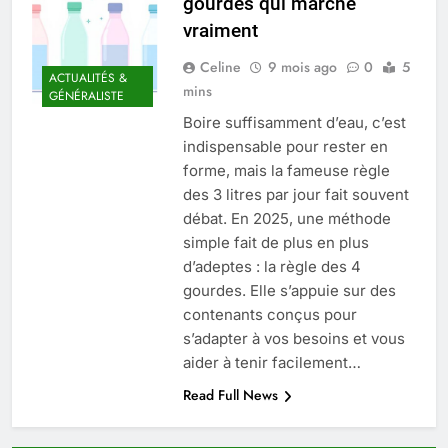
gourdes qui marche
Quel est le salaire de Myriam Seurat en
vraiment
2025 ?
4 Mois Ago
Celine
9 mois ago
0
5
ACTUALITÉS &
mins
GÉNÉRALISTE
Boire suffisamment d’eau, c’est
Okrami : comprendre ses
indispensable pour rester en
fonctionnalités clés et avantages
forme, mais la fameuse règle
4 Mois Ago
des 3 litres par jour fait souvent
débat. En 2025, une méthode
simple fait de plus en plus
Découvrez notre test d’orientation
gratuit spécialement conçu pour
d’adeptes : la règle des 4
collégiens et lycéens
gourdes. Elle s’appuie sur des
4 Mois Ago
contenants conçus pour
s’adapter à vos besoins et vous
aider à tenir facilement…
Liste complète des marques
rezoactif.com à connaître en 2025
Read Full News
4 Mois Ago