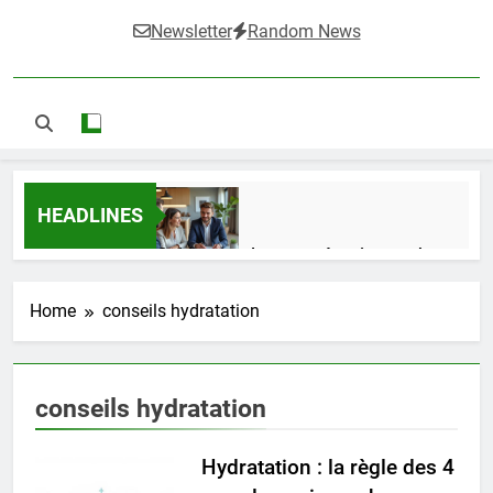
Newsletter
Random News
HEADLINES
Guide complet pour réussir un achat
LMNP d’occasion
2 Semaines Ago
Home
conseils hydratation
Ifdak : comprendre ses missions et son
conseils hydratation
impact dans le domaine médical
4 Mois Ago
Hydratation : la règle des 4