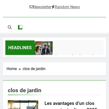
Newsletter
Random News
HEADLINES
Guide complet pour réussir un achat
LMNP d’occasion
1 Semaine Ago
Home
clos de jardin
Ifdak : comprendre ses missions et son
clos de jardin
impact dans le domaine médical
4 Mois Ago
Les avantages d’un clos