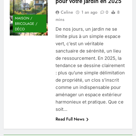
pour votre jardin en 2025
Quel est le salaire de Myriam Seurat en
2025 ?
Celine
1 an ago
0
8
4 Mois Ago
MAISON /
mins
BRICOLAGE /
De nos jours, un jardin ne se
DÉCO
limite plus à un simple espace
Okrami : comprendre ses
vert, c’est un véritable
fonctionnalités clés et avantages
sanctuaire de sérénité, un lieu
4 Mois Ago
de ressourcement. En 2025, la
tendance se dessine clairement
: plus qu’une simple délimitation
Découvrez notre test d’orientation
de propriété, un clos s’inscrit
gratuit spécialement conçu pour
collégiens et lycéens
comme un indispensable pour
4 Mois Ago
aménager un espace extérieur
harmonieux et pratique. Que ce
soit…
Liste complète des marques
rezoactif.com à connaître en 2025
Read Full News
4 Mois Ago