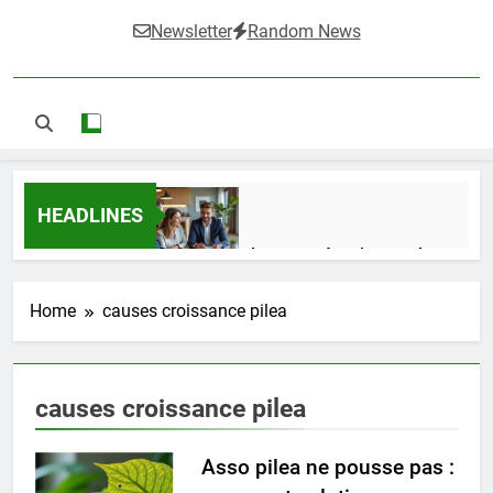
Newsletter
Random News
HEADLINES
Guide complet pour réussir un achat
LMNP d’occasion
1 Semaine Ago
Home
causes croissance pilea
Ifdak : comprendre ses missions et son
causes croissance pilea
impact dans le domaine médical
4 Mois Ago
Asso pilea ne pousse pas :