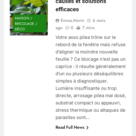
causes et solutions
Quel est le salaire de Myriam Seurat en
efficaces
2025 ?
4 Mois Ago
MAISON /
Emma.Morin
6 mois
BRICOLAGE /
ago
0
7 mins
DÉCO
Votre asso pilea trône sur le
Okrami : comprendre ses
rebord de la fenêtre mais refuse
fonctionnalités clés et avantages
d’aligner la moindre nouvelle
4 Mois Ago
feuille ? Ce blocage n’est pas un
caprice : il résulte généralement
d’un ou plusieurs déséquilibres
Découvrez notre test d’orientation
gratuit spécialement conçu pour
simples à diagnostiquer.
collégiens et lycéens
Lumière insuffisante ou trop
4 Mois Ago
directe, arrosage pilea mal dosé,
substrat compact ou appauvri,
stress thermique ou attaques de
Liste complète des marques
rezoactif.com à connaître en 2025
parasites sont…
4 Mois Ago
Read Full News