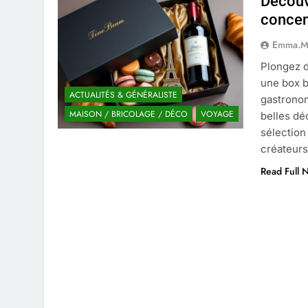
Découvr
4 Mois Ago
concent
Emma.M
Liste complète des marques rez
Plongez d
4 Mois Ago
une box b
ACTUALITÉS & GÉNÉRALISTE
gastronom
MAISON / BRICOLAGE / DÉCO
VOYAGE
belles dé
Quels sont les inconvénients de 
sélection
5 Mois Ago
créateurs
Read Full 
À partir de quel montant la CAF 
5 Mois Ago
Découvrir pourquoi des trous da
5 Mois Ago