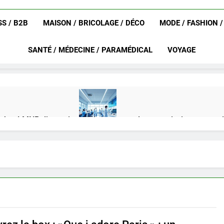
S / B2B
MAISON / BRICOLAGE / DÉCO
MODE / FASHION 
SANTÉ / MÉDECINE / PARAMÉDICAL
VOYAGE
achat LMNP d’occasion
Ifdak : comprendre ses missions et son
4 Mois Ago
eurat en 2025 ?
Okrami : comprendre ses fonctionnalités clés e
4 Mois Ago
on gratuit spécialement conçu pour collégiens et lycéens