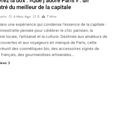
ez la box : »Que j adore Paris » : un
ré du meilleur de la capitale
orin
6 Mois Ago
0
7 Mins
oactif.com à connaître en 2025
Tout savoir sur les impatiens de
ans une expérience qui condense l’essence de la capitale :
5 Mois Ago
imestrielle pensée pour célébrer le chic parisien, la
ie locale, l’artisanat et la culture. Destinée aux amateurs de
couvertes et aux voyageurs en manque de Paris, cette
l’eucalyptus gunnii pour votre jardin
 réunit des cosmétiques bio, des accessoires signés de
 français, des gourmandises artisanales…
News
porte plainte : comprendre les seuils à connaître
ns le jardin sans monticule apparaissent et comment les traite