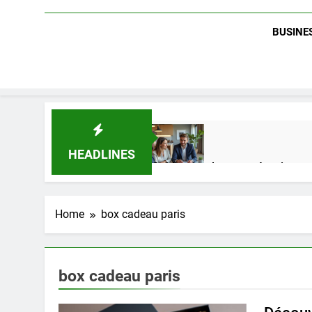
BUSINES
HEADLINES
Guide complet pour réussir un 
2 Semaines Ago
Home
box cadeau paris
Quel est le salaire de Myriam S
4 Mois Ago
box cadeau paris
Découvrez notre test d’orientati