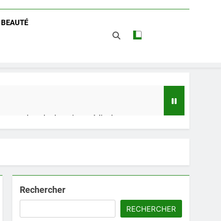
/ BEAUTÉ
 impact dans le domaine médical
t avantages
Rechercher
RECHERCHER