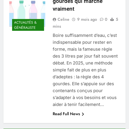
gourdes qui marche
Quel est le salaire de Myriam Seurat en
vraiment
2025 ?
4 Mois Ago
Celine
9 mois ago
0
5
ACTUALITÉS &
mins
GÉNÉRALISTE
Boire suffisamment d’eau, c’est
Okrami : comprendre ses
indispensable pour rester en
fonctionnalités clés et avantages
forme, mais la fameuse règle
4 Mois Ago
des 3 litres par jour fait souvent
débat. En 2025, une méthode
simple fait de plus en plus
Découvrez notre test d’orientation
gratuit spécialement conçu pour
d’adeptes : la règle des 4
collégiens et lycéens
gourdes. Elle s’appuie sur des
4 Mois Ago
contenants conçus pour
s’adapter à vos besoins et vous
aider à tenir facilement…
Liste complète des marques
rezoactif.com à connaître en 2025
Read Full News
4 Mois Ago