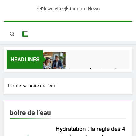
Newsletter
Random News
HEADLINES
Guide complet pour réussir un achat
LMNP d’occasion
2 Semaines Ago
Home
boire de l’eau
Ifdak : comprendre ses missions et son
boire de l’eau
impact dans le domaine médical
4 Mois Ago
Hydratation : la règle des 4