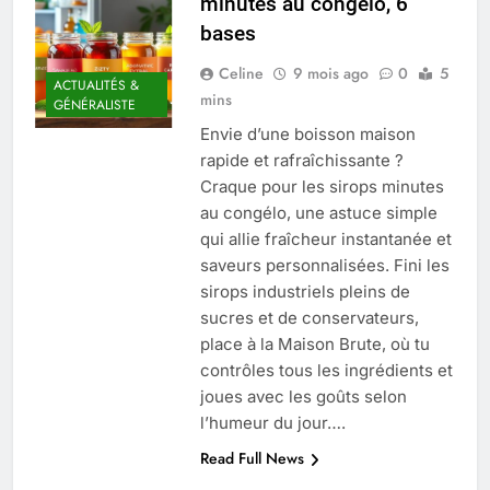
minutes au congélo, 6
Quel est le salaire de Myriam Seurat en
bases
2025 ?
4 Mois Ago
Celine
9 mois ago
0
5
ACTUALITÉS &
mins
GÉNÉRALISTE
Envie d’une boisson maison
Okrami : comprendre ses
rapide et rafraîchissante ?
fonctionnalités clés et avantages
Craque pour les sirops minutes
4 Mois Ago
au congélo, une astuce simple
qui allie fraîcheur instantanée et
saveurs personnalisées. Fini les
Découvrez notre test d’orientation
gratuit spécialement conçu pour
sirops industriels pleins de
collégiens et lycéens
sucres et de conservateurs,
4 Mois Ago
place à la Maison Brute, où tu
contrôles tous les ingrédients et
joues avec les goûts selon
Liste complète des marques
rezoactif.com à connaître en 2025
l’humeur du jour….
4 Mois Ago
Read Full News