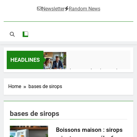
Newsletter
Random News
HEADLINES
Guide complet pour réussir un achat
LMNP d’occasion
2 Semaines Ago
Home
bases de sirops
Ifdak : comprendre ses missions et son
bases de sirops
impact dans le domaine médical
4 Mois Ago
Boissons maison : sirops