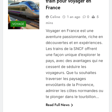
train pour voyager en
Quel est le salaire de Myriam Seurat en
France
2025 ?
4 Mois Ago
Celine
1 an ago
0
5
mins
VOYAGE
Voyager en France est une
Okrami : comprendre ses
aventure passionnante, riche en
fonctionnalités clés et avantages
découvertes et en expériences.
4 Mois Ago
Les trains de la SNCF offrent
une façon unique d’explorer le
pays, avec des avantages qui ne
Découvrez notre test d’orientation
gratuit spécialement conçu pour
cessent de séduire les
collégiens et lycéens
voyageurs. Que tu souhaites
4 Mois Ago
traverser les paysages
envoûtants de la Provence,
admirer les côtes normandes ou
Liste complète des marques
rezoactif.com à connaître en 2025
te plonger dans le tourbillon…
4 Mois Ago
Read Full News