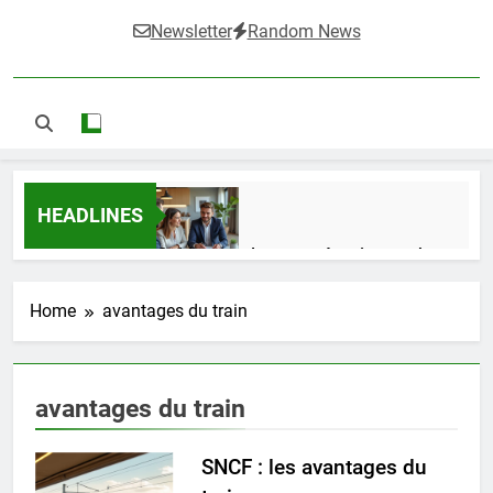
Newsletter
Random News
HEADLINES
Guide complet pour réussir un achat
LMNP d’occasion
2 Semaines Ago
Home
avantages du train
Ifdak : comprendre ses missions et son
avantages du train
impact dans le domaine médical
4 Mois Ago
SNCF : les avantages du