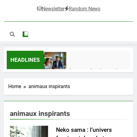
Newsletter
Random News
HEADLINES
Guide complet pour réussir un achat
LMNP d’occasion
2 Semaines Ago
Home
animaux inspirants
Ifdak : comprendre ses missions et son
animaux inspirants
impact dans le domaine médical
4 Mois Ago
Neko sama : l’univers