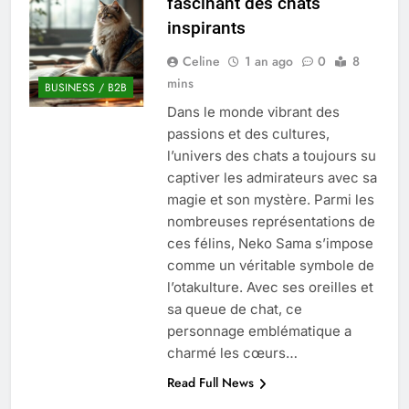
fascinant des chats
Quel est le salaire de Myriam Seurat en
inspirants
2025 ?
4 Mois Ago
Celine
1 an ago
0
8
mins
BUSINESS / B2B
Dans le monde vibrant des
Okrami : comprendre ses
passions et des cultures,
fonctionnalités clés et avantages
l’univers des chats a toujours su
4 Mois Ago
captiver les admirateurs avec sa
magie et son mystère. Parmi les
nombreuses représentations de
Découvrez notre test d’orientation
gratuit spécialement conçu pour
ces félins, Neko Sama s’impose
collégiens et lycéens
comme un véritable symbole de
4 Mois Ago
l’otakulture. Avec ses oreilles et
sa queue de chat, ce
personnage emblématique a
Liste complète des marques
rezoactif.com à connaître en 2025
charmé les cœurs…
4 Mois Ago
Read Full News