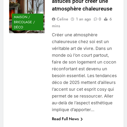
astuces pour créer une
Quel est le salaire de Myriam Seurat en
atmosphère chaleureuse
2025 ?
4 Mois Ago
MAISON /
Celine
1 an ago
0
6
BRICOLAGE /
mins
DÉCO
Créer une atmosphère
Okrami : comprendre ses
chaleureuse chez soi est un
fonctionnalités clés et avantages
véritable art de vivre. Dans un
4 Mois Ago
monde où l’on court partout,
faire de son logement un cocon
réconfortant est devenu un
Découvrez notre test d’orientation
gratuit spécialement conçu pour
besoin essentiel. Les tendances
collégiens et lycéens
déco de 2025 mettent d’ailleurs
4 Mois Ago
l’accent sur cet esprit cosy qui
permet de se ressourcer. Aller
au-delà de l’aspect esthétique
Liste complète des marques
rezoactif.com à connaître en 2025
implique d’apporter…
4 Mois Ago
Read Full News