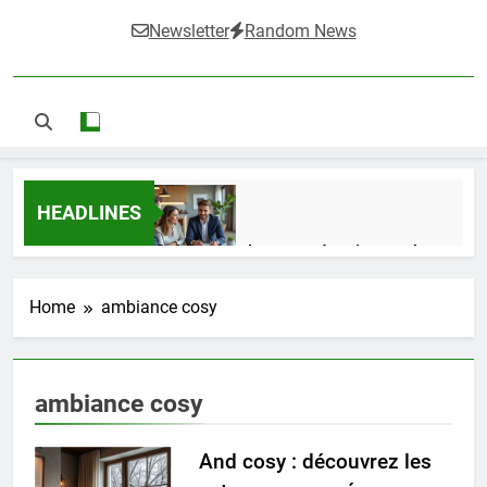
Newsletter
Random News
HEADLINES
Guide complet pour réussir un achat
LMNP d’occasion
1 Semaine Ago
Home
ambiance cosy
Ifdak : comprendre ses missions et son
ambiance cosy
impact dans le domaine médical
4 Mois Ago
And cosy : découvrez les