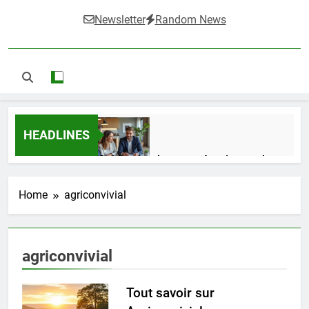
Newsletter
Random News
HEADLINES
Guide complet pour réussir un achat
LMNP d’occasion
1 Semaine Ago
Home
agriconvivial
Ifdak : comprendre ses missions et son
agriconvivial
impact dans le domaine médical
4 Mois Ago
Tout savoir sur