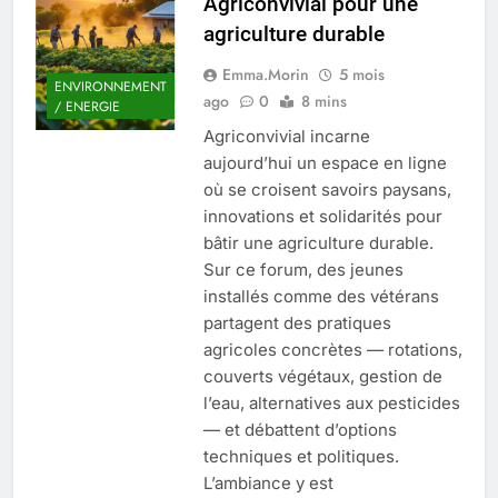
Agriconvivial pour une
Quel est le salaire de Myriam Seurat en
agriculture durable
2025 ?
4 Mois Ago
Emma.Morin
5 mois
ENVIRONNEMENT
ago
0
8 mins
/ ENERGIE
Agriconvivial incarne
Okrami : comprendre ses
aujourd’hui un espace en ligne
fonctionnalités clés et avantages
où se croisent savoirs paysans,
4 Mois Ago
innovations et solidarités pour
bâtir une agriculture durable.
Sur ce forum, des jeunes
Découvrez notre test d’orientation
gratuit spécialement conçu pour
installés comme des vétérans
collégiens et lycéens
partagent des pratiques
4 Mois Ago
agricoles concrètes — rotations,
couverts végétaux, gestion de
l’eau, alternatives aux pesticides
Liste complète des marques
rezoactif.com à connaître en 2025
— et débattent d’options
4 Mois Ago
techniques et politiques.
L’ambiance y est