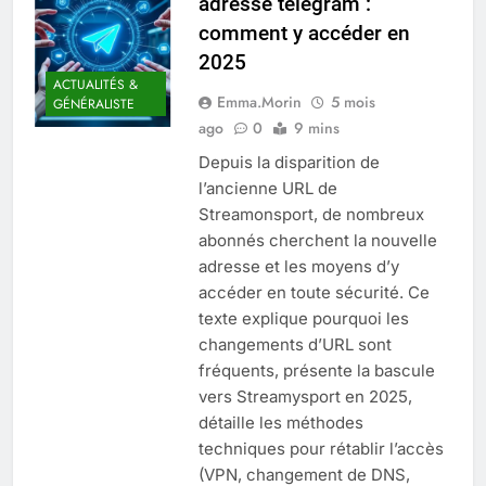
adresse telegram :
Quel est le salaire de Myriam Seurat en
comment y accéder en
2025 ?
2025
4 Mois Ago
ACTUALITÉS &
Emma.Morin
5 mois
GÉNÉRALISTE
ago
0
9 mins
Okrami : comprendre ses
Depuis la disparition de
fonctionnalités clés et avantages
l’ancienne URL de
4 Mois Ago
Streamonsport, de nombreux
abonnés cherchent la nouvelle
adresse et les moyens d’y
Découvrez notre test d’orientation
gratuit spécialement conçu pour
accéder en toute sécurité. Ce
collégiens et lycéens
4 Mois Ago
texte explique pourquoi les
changements d’URL sont
fréquents, présente la bascule
Liste complète des marques
vers Streamysport en 2025,
rezoactif.com à connaître en 2025
détaille les méthodes
4 Mois Ago
techniques pour rétablir l’accès
(VPN, changement de DNS,