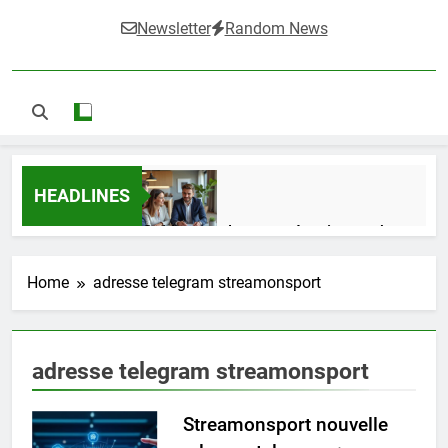
Newsletter
Random News
HEADLINES
Guide complet pour réussir un achat
LMNP d’occasion
2 Semaines Ago
Home
adresse telegram streamonsport
Ifdak : comprendre ses missions et son
adresse telegram streamonsport
impact dans le domaine médical
4 Mois Ago
Streamonsport nouvelle