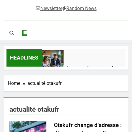
Newsletter
Random News
HEADLINES
Guide complet pour réussir un achat
LMNP d’occasion
2 Semaines Ago
Home
actualité otakufr
Ifdak : comprendre ses missions et son
actualité otakufr
impact dans le domaine médical
4 Mois Ago
Otakufr change d’adresse :