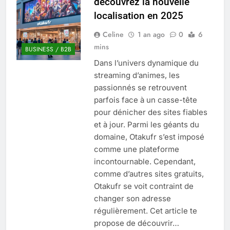
découvrez la nouvelle
Quel est le salaire de Myriam Seurat en
localisation en 2025
2025 ?
4 Mois Ago
Celine
1 an ago
0
6
mins
BUSINESS / B2B
Dans l’univers dynamique du
Okrami : comprendre ses
streaming d’animes, les
fonctionnalités clés et avantages
passionnés se retrouvent
4 Mois Ago
parfois face à un casse-tête
pour dénicher des sites fiables
et à jour. Parmi les géants du
Découvrez notre test d’orientation
gratuit spécialement conçu pour
domaine, Otakufr s’est imposé
collégiens et lycéens
comme une plateforme
4 Mois Ago
incontournable. Cependant,
comme d’autres sites gratuits,
Otakufr se voit contraint de
Liste complète des marques
rezoactif.com à connaître en 2025
changer son adresse
4 Mois Ago
régulièrement. Cet article te
propose de découvrir…