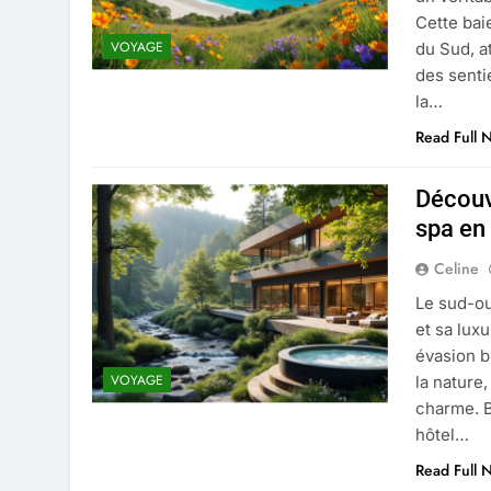
Cette baie
VOYAGE
du Sud, at
des senti
la…
Read Full 
Découvr
spa en
Celine
Le sud-ou
et sa luxu
évasion b
VOYAGE
la nature
charme. B
hôtel…
Read Full 