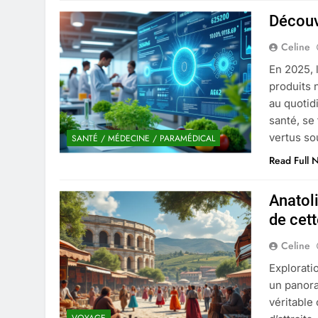
Découv
Celine
En 2025, 
produits 
au quotid
santé, se
vertus so
SANTÉ / MÉDECINE / PARAMÉDICAL
Read Full 
Anatoli
de cet
Celine
Explorati
un panora
véritable
VOYAGE