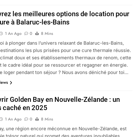
rez les meilleures options de location pour
cure à Balaruc-les-Bains
1 An Ago
0
8 Mins
oi à plonger dans l’univers relaxant de Balaruc-les-Bains,
estinations les plus prisées pour une cure thermale réussie.
climat doux et ses établissements thermaux de renom, cette
st le cadre idéal pour se ressourcer et regagner en énergie.
e loger pendant ton séjour ? Nous avons déniché pour toi…
News
rir Golden Bay en Nouvelle-Zélande : un
s caché en 2025
1 An Ago
0
8 Mins
ay, une région encore méconnue en Nouvelle-Zélande, est
ble trésor naturel qui promet des aventures inoubliables.