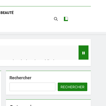
/ BEAUTÉ
 impact dans le domaine médical
Rechercher
t avantages
RECHERCHER