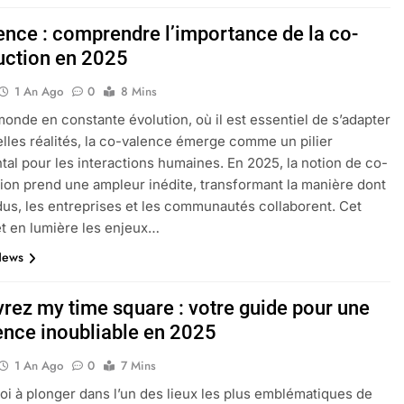
ence : comprendre l’importance de la co-
uction en 2025
1 An Ago
0
8 Mins
onde en constante évolution, où il est essentiel de s’adapter
lles réalités, la co-valence émerge comme un pilier
al pour les interactions humaines. En 2025, la notion de co-
ion prend une ampleur inédite, transformant la manière dont
idus, les entreprises et les communautés collaborent. Cet
et en lumière les enjeux…
News
rez my time square : votre guide pour une
ence inoubliable en 2025
1 An Ago
0
7 Mins
oi à plonger dans l’un des lieux les plus emblématiques de