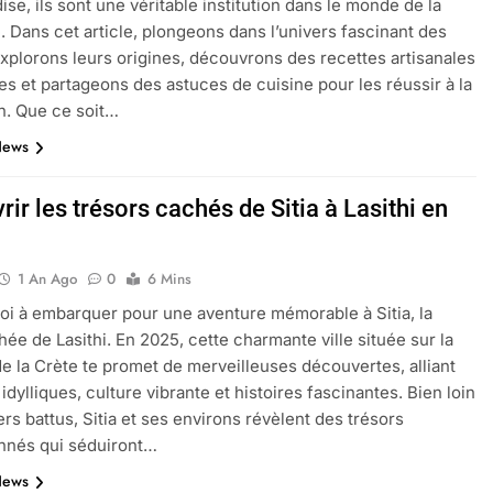
on gratuit spécialement conçu pour collégiens et lycéens
se, ils sont une véritable institution dans le monde de la
e. Dans cet article, plongeons dans l’univers fascinant des
explorons leurs origines, découvrons des recettes artisanales
bles et partageons des astuces de cuisine pour les réussir à la
n. Que ce soit…
oactif.com à connaître en 2025
Tout savoir sur les impatiens de
5 Mois Ago
News
ir les trésors cachés de Sitia à Lasithi en
l’eucalyptus gunnii pour votre jardin
1 An Ago
0
6 Mins
oi à embarquer pour une aventure mémorable à Sitia, la
porte plainte : comprendre les seuils à connaître
hée de Lasithi. En 2025, cette charmante ville située sur la
de la Crète te promet de merveilleuses découvertes, alliant
dylliques, culture vibrante et histoires fascinantes. Bien loin
ers battus, Sitia et ses environs révèlent des trésors
ns le jardin sans monticule apparaissent et comment les traite
nnés qui séduiront…
News