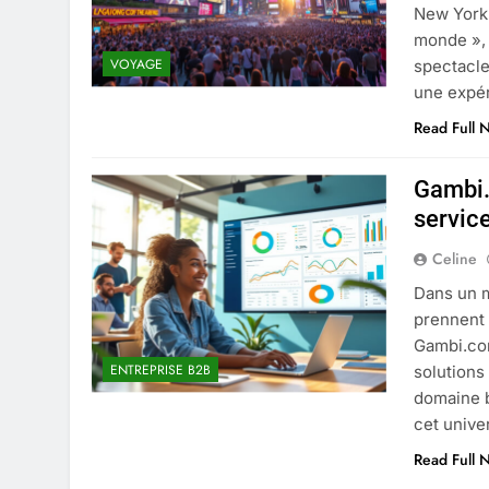
New York 
monde », 
VOYAGE
spectacles
une expér
Read Full 
Gambi.
service
Celine
Dans un m
prennent 
Gambi.com
ENTREPRISE B2B
solutions
domaine b
cet unive
Read Full 