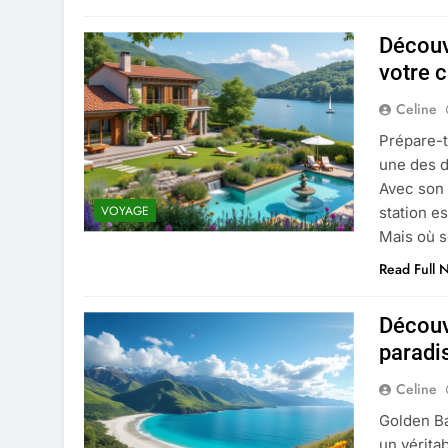
Découv
votre 
Celine
Prépare-t
une des d
Avec son 
VOYAGE
station e
Mais où s
Read Full 
Découv
paradi
Celine
Golden B
un vérita