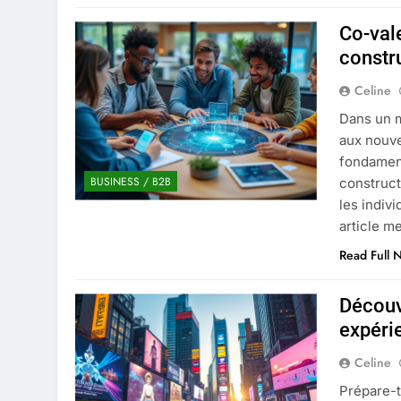
Co-val
constr
Celine
Dans un m
aux nouve
fondament
BUSINESS / B2B
construct
les indiv
article m
Read Full 
Découv
expéri
Celine
Prépare-t