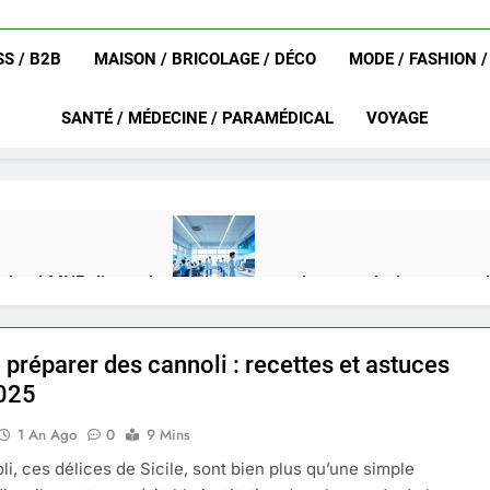
S / B2B
MAISON / BRICOLAGE / DÉCO
MODE / FASHION 
SANTÉ / MÉDECINE / PARAMÉDICAL
VOYAGE
achat LMNP d’occasion
Ifdak : comprendre ses missions et son
4 Mois Ago
e préparer des cannoli : recettes et astuces
eurat en 2025 ?
Okrami : comprendre ses fonctionnalités clés e
025
4 Mois Ago
1 An Ago
0
9 Mins
li, ces délices de Sicile, sont bien plus qu’une simple