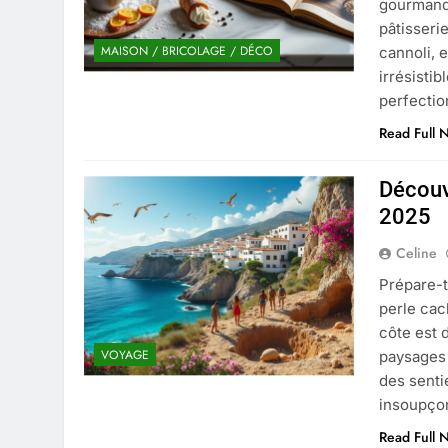
Découvrez notre test d’orientati
gourmandi
pâtisseri
4 Mois Ago
MAISON / BRICOLAGE / DÉCO
cannoli, 
irrésisti
perfectio
Liste complète des marques rez
4 Mois Ago
Read Full 
Découvr
Quels sont les inconvénients de 
2025
5 Mois Ago
Celine
Prépare-t
À partir de quel montant la CAF 
perle cac
5 Mois Ago
côte est 
VOYAGE
paysages i
des senti
Découvrir pourquoi des trous da
insoupço
5 Mois Ago
Read Full 